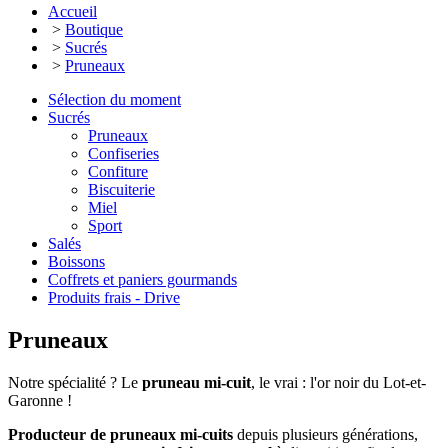
Accueil
>
Boutique
>
Sucrés
>
Pruneaux
Sélection du moment
Sucrés
Pruneaux
Confiseries
Confiture
Biscuiterie
Miel
Sport
Salés
Boissons
Coffrets et paniers gourmands
Produits frais - Drive
Pruneaux
Notre spécialité ? Le
pruneau mi-cuit
, le vrai : l'or noir du Lot-et-
Garonne !
Producteur de pruneaux mi-cuits
depuis plusieurs générations,