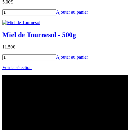
5.00
€
Ajouter au panier
Miel de Tournesol - 500g
11.50
€
Ajouter au panier
Voir la sélection
Les couleurs, les senteurs : un vrai plaisir
Comme c'est beau quand la nature se réveille !!!