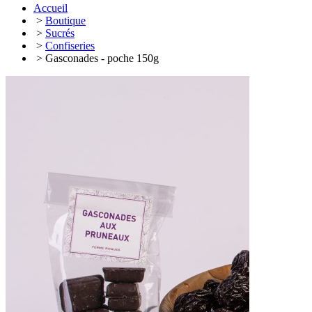
Accueil
>
Boutique
>
Sucrés
>
Confiseries
> Gasconades - poche 150g