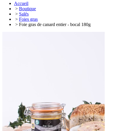
Accueil
>
Boutique
>
Salés
>
Foies gras
> Foie gras de canard entier - bocal 180g