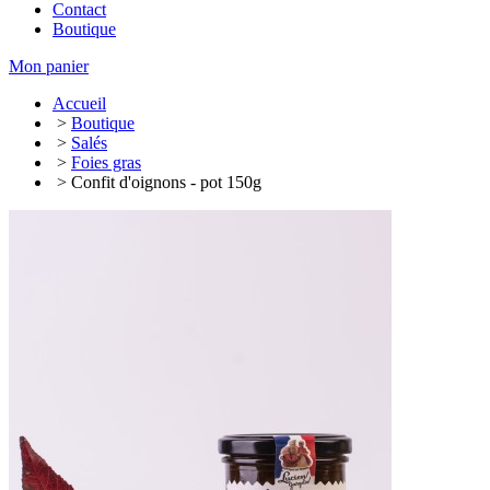
Contact
Boutique
Mon panier
Accueil
>
Boutique
>
Salés
>
Foies gras
> Confit d'oignons - pot 150g