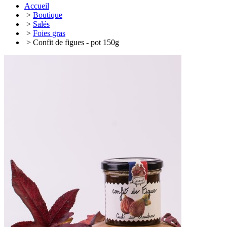
Accueil
>
Boutique
>
Salés
>
Foies gras
> Confit de figues - pot 150g