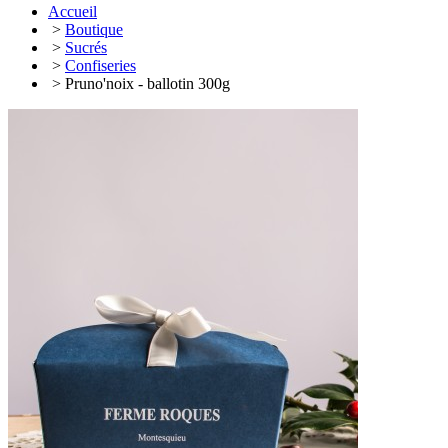
Accueil
>
Boutique
>
Sucrés
>
Confiseries
> Pruno'noix - ballotin 300g