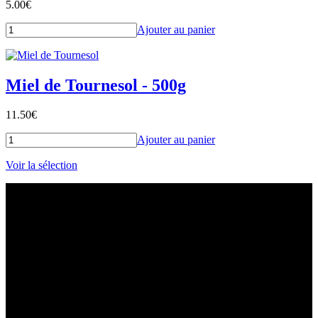
5.00
€
Ajouter au panier
Miel de Tournesol - 500g
11.50
€
Ajouter au panier
Voir la sélection
Les couleurs, les senteurs : un vrai plaisir
Comme c'est beau quand la nature se réveille !!!