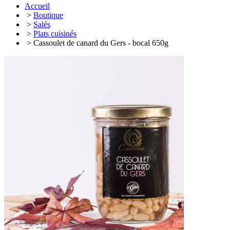
Accueil
>
Boutique
>
Salés
>
Plats cuisinés
> Cassoulet de canard du Gers - bocal 650g