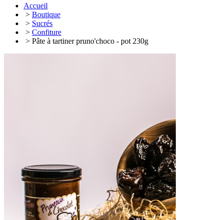
Accueil
>
Boutique
>
Sucrés
>
Confiture
> Pâte à tartiner pruno'choco - pot 230g