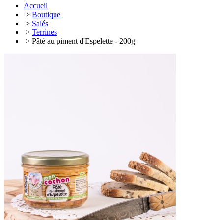
Accueil
>
Boutique
>
Salés
>
Terrines
> Pâté au piment d'Espelette - 200g