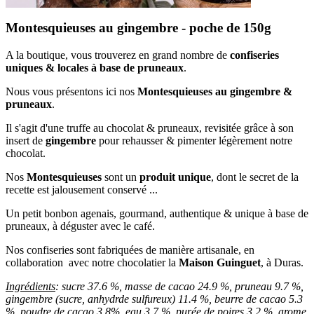
Montesquieuses au gingembre - poche de 150g
A la boutique, vous trouverez en grand nombre de
confiseries
uniques & locales à base de pruneaux
.
Nous vous présentons ici nos
Montesquieuses au gingembre &
pruneaux
.
Il s'agit d'une truffe au chocolat & pruneaux, revisitée grâce à son
insert de
gingembre
pour rehausser & pimenter légèrement notre
chocolat.
Nos
Montesquieuses
sont un
produit unique
, dont le secret de la
recette est jalousement conservé ...
Un petit bonbon agenais, gourmand, authentique & unique à base de
pruneaux, à déguster avec le café.
Nos confiseries sont fabriquées de manière artisanale, en
collaboration avec notre chocolatier la
Maison Guinguet
, à Duras.
Ingrédients
: sucre 37.6 %, masse de cacao 24.9 %, pruneau 9.7 %,
gingembre (sucre, anhydrde sulfureux) 11.4 %, beurre de cacao 5.3
%, poudre de cacao 3.8%, eau 3.7 %, purée de poires 3.2 %, arome