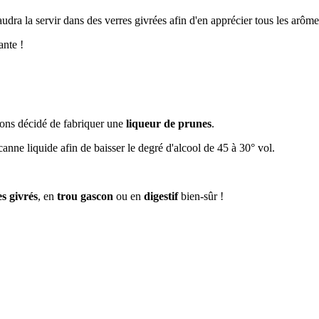
audra la servir dans des verres givrées afin d'en apprécier tous les arôme
ante !
avons décidé de fabriquer une
liqueur de prunes
.
anne liquide afin de baisser le degré d'alcool de 45 à 30° vol.
es givrés
, en
trou gascon
ou en
digestif
bien-sûr !