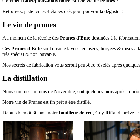
Comment
fabriquons-nous notre eau de vie de Prunes
?
Retrouvez juste ici les 3 étapes clés pour pouvoir la déguster !
Le vin de prunes
Au moment de la récolte des
Prunes d'Ente
destinées à la fabrication
Ces
Prunes d'Ente
sont ensuite lavées, écrasées, broyées & mises à l
très spécial & non-buvable.
Nos secrets de fabrication vous seront peut-être révelés après quelques 
La distillation
Nous sommes au mois de Novembre, soit quelques mois après la
mis
Notre vin de Prunes est fin prêt à être distillé.
Depuis bientôt 30 ans, notre
bouilleur de cru
, Guy Riffaud, arrive l